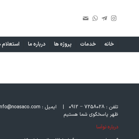
خانه
خدمات
پروژه ها
درباره ما
استعلام ه
تلفن :
7258028 – 0912
|
ایمیل :
om
info@noasaco.c
ظهر پاسخگوی شما هستیم
درباره نوآسا