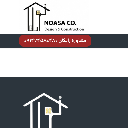
مشاوره رایگان : 09127258028