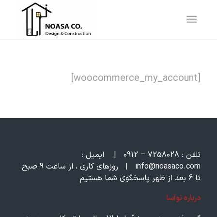
[woocommerce_my_account]
تلفن :
7258028 – 0912
|
ایمیل :
om
info@noasaco.c
|
روزهای کاری ، از ساعت 9 صبح
تا 6 بعد از ظهر پاسخگوی شما هستیم
درباره نوآسا